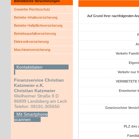
Betriebliche Versicherungen
Gewerbe-Rechtsschutz
Auf Grund Ihrer nachfolgenden An
Betriebs-Inhaltsversicherung
Betriebs-Haft­pflichtversicherung
Betriebsausfallversicherung
P
Elektronikversicherung
Ar
Maschinenversicherung
Verkehr Famili
Eigen
Kontaktdaten
Verkehr nur 
Finanzservice Christian
VERMIETETE 
Katzmeier e.K.
Christian Katzmeier
Erweiterter 
Weilheimer Straße 8 D
86899 Landsberg am Lech
Telefon: 08191-305650
Gewünschter Versic
Mit Smartphone
scannen
PLZ des 
Familiä