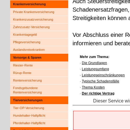
Auch Steuerstreitigke
Kranken­ver­si­che­rung
Schadenersatzfragen, 
Private Kranken­ver­si­che­rung
Streitigkeiten können
Kranken­zusatz­ver­si­che­rung
Zahnzusatz-Versicherung
Vor Abschluss einer Rec
Krankentagegeld
informieren und berat
Pflege­ver­si­che­rung
Auslandsreisekranken
Mehr zum Thema:
Vorsorge & Sparen
·
Die Grundlagen
Riester-Rente
·
Leistungsumfang
Rürup-Rente
·
Leistungseinschränkungen
Rentenversicherung
·
Typische Schadensfälle
·
Thema Kosten
Fondsgebundene
Rentenversicherung
·
Der richtige Vertrag
Dieser Service wi
Tierversicherungen
Tier-OP-Versicherung
Hundehalter-Haft­pflicht
Pferdehalter-Haft­pflicht