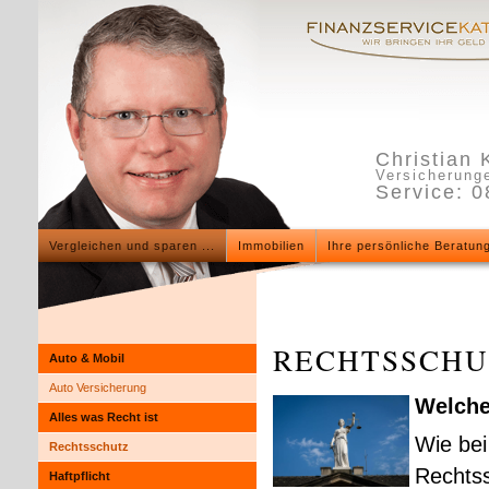
Christian 
Versicherunge
Service: 
Vergleichen und sparen ...
Immobilien
Ihre persönliche Beratun
RECHTS­SCHUT
Auto & Mobil
Auto Versicherung
Welche
Alles was Recht ist
Wie bei
Rechtsschutz
Rechtss
Haft­pflicht