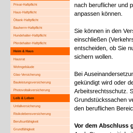
nach beruflicher und 
Privat-Haft­pflicht
Haus-Haft­pflicht
anpassen können.
Öltank-Haft­pflicht
Bauherrn-Haft­pflicht
Sie können in den Ver
Hundehalter-Haft­pflicht
einschließen (Verkehr
Pferdehalter-Haft­pflicht
entscheiden, ob Sie n
Heim & Haus
sichern wollen.
Hausrat
Wohngebäude
Bei Auseinandersetzun
Glas-Versicherung
gekündigt wird oder de
Bauleistungsversicherung
Arbeitsrechtsschutz. S
Photo­voltaik­ver­si­che­rung
Leib & Leben
Grundstückssachen ver
Unfall­ver­si­che­rung
den beruflichen Berei
Risiko­lebens­ver­si­che­rung
Berufsunfähigkeit
Vor dem Abschluss g
Grundfähigkeit