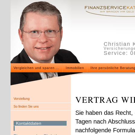
Christian 
Versicherunge
Service: 
Vergleichen und sparen ...
Immobilien
Ihre persönliche Beratun
VERTRAG WI
Vorstellung
So finden Sie uns
Sie haben das Recht, 
Tagen nach Abschluss 
Kontaktdaten
nachfolgende Formular 