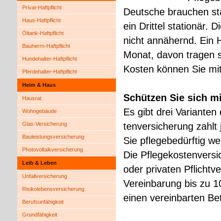
Privat-Haft­pflicht
Deutsche brauchen stä
Haus-Haft­pflicht
ein Drittel stationär. D
Öltank-Haft­pflicht
nicht annähernd. Ein 
Bauherrn-Haft­pflicht
Monat, davon tragen si
Hundehalter-Haft­pflicht
Kosten können Sie mit
Pferdehalter-Haft­pflicht
Heim & Haus
Schützen Sie sich mit
Hausrat
Es gibt drei Varianten 
Wohngebäude
Glas-Versicherung
tenversicherung zahlt 
Bauleistungsversicherung
Sie pflegebedürftig w
Photo­voltaik­ver­si­che­rung
Die Pflegekostenversic
Leib & Leben
oder privaten Pflichtv
Unfall­ver­si­che­rung
Vereinbarung bis zu 1
Risiko­lebens­ver­si­che­rung
einen vereinbarten Bet
Berufsunfähigkeit
Grundfähigkeit