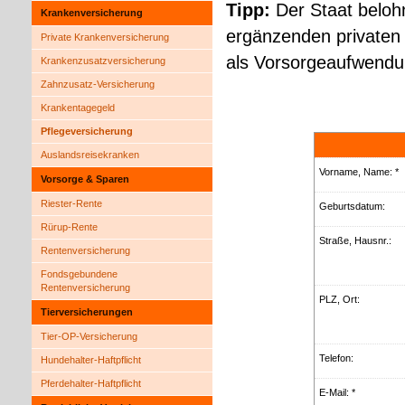
Tipp:
Der Staat belohn
Kranken­ver­si­che­rung
ergänzenden privaten P
Private Kranken­ver­si­che­rung
als Vorsorgeaufwendu
Kranken­zusatz­ver­si­che­rung
Zahnzusatz-Versicherung
Krankentagegeld
Pflege­ver­si­che­rung
Auslandsreisekranken
Vorname, Name: *
Vorsorge & Sparen
Riester-Rente
Geburts­datum:
Rürup-Rente
Straße, Hausnr.:
Rentenversicherung
Fondsgebundene
Rentenversicherung
PLZ, Ort:
Tierversicherungen
Tier-OP-Versicherung
Telefon:
Hundehalter-Haft­pflicht
Pferdehalter-Haft­pflicht
E-Mail: *