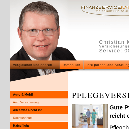
Christian 
Versicherunge
Service: 
Vergleichen und sparen ...
Immobilien
Ihre persönliche Beratun
PFLEGE­VER­S
Auto & Mobil
Auto Versicherung
Gute Pf
Alles was Recht ist
reicht 
Rechtsschutz
Haft­pflicht
Pflegeb