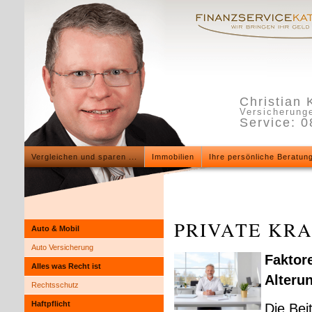
Christian 
Versicherunge
Service: 
Vergleichen und sparen ...
Immobilien
Ihre persönliche Beratun
PRIVATE KRA
Auto & Mobil
Auto Versicherung
Faktor
Alles was Recht ist
Alteru
Rechtsschutz
Haft­pflicht
Die Bei