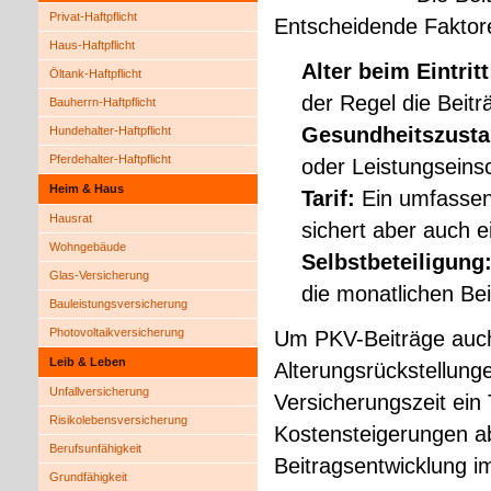
Privat-Haft­pflicht
Entscheidende Faktore
Haus-Haft­pflicht
Alter beim Eintrit
Öltank-Haft­pflicht
der Regel die Beitr
Bauherrn-Haft­pflicht
Gesundheitszust
Hundehalter-Haft­pflicht
Pferdehalter-Haft­pflicht
oder Leistungseins
Heim & Haus
Tarif:
Ein umfassen
Hausrat
sichert aber auch 
Wohngebäude
Selbstbeteiligung
Glas-Versicherung
die monatlichen Be
Bauleistungsversicherung
Photo­voltaik­ver­si­che­rung
Um PKV-Beiträge auch 
Leib & Leben
Alterungsrückstellung
Unfall­ver­si­che­rung
Versicherungszeit ein 
Risiko­lebens­ver­si­che­rung
Kostensteigerungen ab
Berufsunfähigkeit
Beitragsentwicklung im
Grundfähigkeit