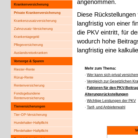
angenommen.
Kranken­ver­si­che­rung
Private Kranken­ver­si­che­rung
Diese Rückstellungen
Kranken­zusatz­ver­si­che­rung
langfristig von einer f
Zahnzusatz-Versicherung
die PKV eintritt, für 
Krankentagegeld
wodurch hohe Beitrag
Pflege­ver­si­che­rung
langfristig eine kalkul
Auslandsreisekranken
Vorsorge & Sparen
Mehr zum Thema:
Riester-Rente
·
Wer kann sich privat ver­siche
Rürup-Rente
·
Vergleich zur Gesetzlichen Kran
Rentenversicherung
·
Faktoren für den PKV-Beitra
Fondsgebundene
Alterungsrückstellungen
Rentenversicherung
·
Wichtige Leistungen der PKV
Tierversicherungen
·
Tarif- und Anbieterwahl
Tier-OP-Versicherung
Hundehalter-Haft­pflicht
V
Pferdehalter-Haft­pflicht