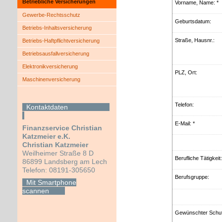
Betriebliche Versicherungen
Vorname, Name: *
Gewerbe-Rechtsschutz
Geburts­datum:
Betriebs-Inhaltsversicherung
Straße, Hausnr.:
Betriebs-Haft­pflichtversicherung
Betriebsausfallversicherung
Elektronikversicherung
PLZ, Ort:
Maschinenversicherung
Telefon:
Kontaktdaten
E-Mail: *
Finanzservice Christian
Katzmeier e.K.
Christian Katzmeier
Weilheimer Straße 8 D
Berufliche Tätigkeit:
86899 Landsberg am Lech
Telefon: 08191-305650
Berufsgruppe:
Mit Smartphone
scannen
Gewünschter Schut